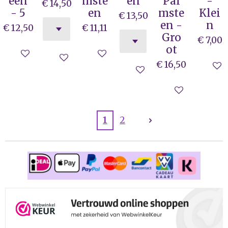
een
mste
en
Pal
-
€ 14,50
- 5
en
mste
Klei
€ 13,50
en -
n
€ 12,50
€ 11,11
Gro
€ 7,00
ot
In winkelwagen
In winkelwagen
In winkelwagen
€ 16,50
In wi
In winkelwagen
In winkelwag
1
2