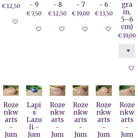
- 9
- 8
- 7
- 6
gra
€ 12,50
m,
€ 7,50
€ 12,50
€ 19,00
€ 13,50
5–6
In winkelwagen
cm)
In winkelwagen
In winkelwagen
In winkelwagen
In winkelwag
€ 19,00
In wi
Roze
Lapi
Roze
Roze
Roze
Roze
nkw
s
nkw
nkw
nkw
nkw
arts
Lazu
arts
arts
arts
arts
-
li -
-
-
-
-
Jum
Jum
Jum
Jum
Jum
Jum