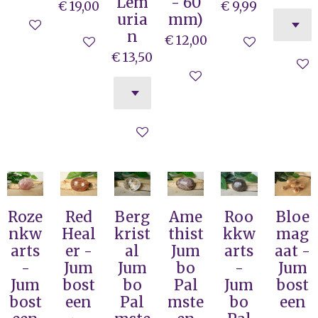
Lem
- 60
€ 19,00
€ 9,99
uria
mm)
In winkelwagen
n
€ 12,00
In winkelwagen
In winkelwag
€ 13,50
In wi
In winkelwagen
In winkelwagen
Roze
Red
Berg
Ame
Roo
Bloe
nkw
Heal
krist
thist
kkw
mag
arts
er -
al
Jum
arts
aat -
-
Jum
Jum
bo
-
Jum
Jum
bost
bo
Pal
Jum
bost
bost
een
Pal
mste
bo
een