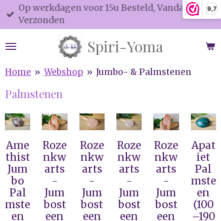
Op werkdagen voor 15u Besteld, Vandaag
9,7
Ga
Verzonden
direct
naar
Spiri-Yoma
de
hoofdinhoud
Home
»
Webshop
»
Jumbo- & Palmstenen
Palmstenen
Ame
Roze
Roze
Roze
Roze
Apat
thist
nkw
nkw
nkw
nkw
iet
Jum
arts
arts
arts
arts
Pal
bo
-
-
-
-
mste
Pal
Jum
Jum
Jum
Jum
en
mste
bost
bost
bost
bost
(100
en
een
een
een
een
–190