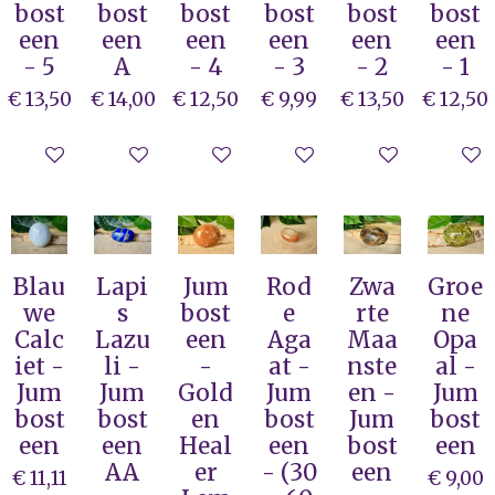
bost
bost
bost
bost
bost
bost
een
een
een
een
een
een
- 5
A
- 4
- 3
- 2
- 1
€ 13,50
€ 14,00
€ 12,50
€ 9,99
€ 13,50
€ 12,50
In winkelwagen
In winkelwagen
In winkelwagen
In winkelwagen
In winkelwag
In wi
Blau
Lapi
Jum
Rod
Zwa
Groe
we
s
bost
e
rte
ne
Calc
Lazu
een
Aga
Maa
Opa
iet -
li -
-
at -
nste
al -
Jum
Jum
Gold
Jum
en -
Jum
bost
bost
en
bost
Jum
bost
een
een
Heal
een
bost
een
AA
er
- (30
een
€ 11,11
€ 9,00