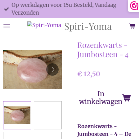
Op werkdagen voor 15u Besteld, Vandaag
Ga
Verzonden
direct
naar
Spiri-Yoma
de
hoofdinhoud
Rozenkwarts -
Jumbosteen - 4
€ 12,50
In
winkelwagen
Rozenkwarts -
Jumbosteen - 4 – De