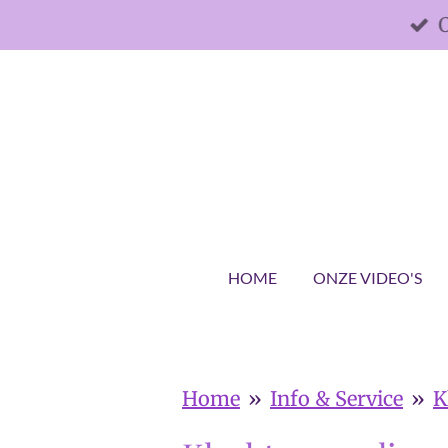
Ga
direct
naar
de
hoofdinhoud
HOME
ONZE VIDEO'S
Home
»
Info & Service
»
K