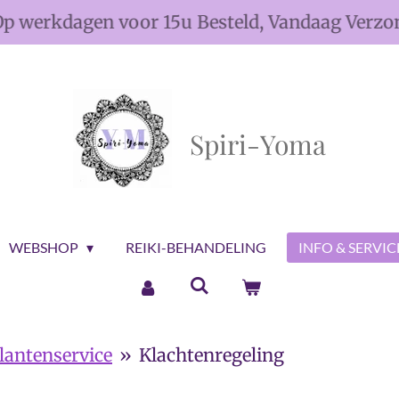
Op werkdagen voor 15u Besteld, Vandaag Verz
Spiri-Yoma
WEBSHOP
REIKI-BEHANDELING
INFO & SERVI
lantenservice
»
Klachtenregeling