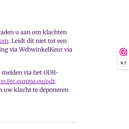
 raden u aan om klachten
com
. Leidt dit niet tot een
ling via WebwinkelKeur via
9,7
e melden via het ODR-
tp://ec.europa.eu/odr
.
om uw klacht te deponeren