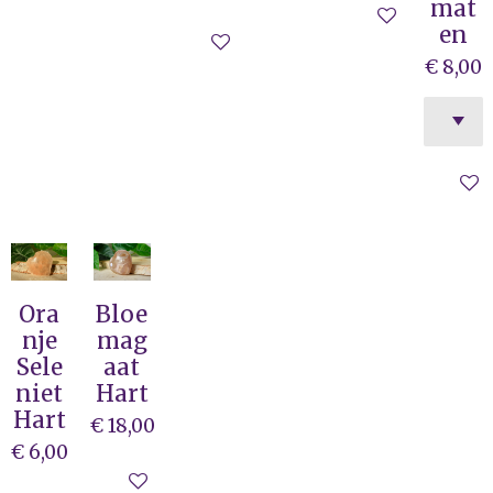
mat
In winkelwag
en
In winkelwagen
€ 8,00
In wi
Ora
Bloe
nje
mag
Sele
aat
niet
Hart
Hart
€ 18,00
€ 6,00
In winkelwagen