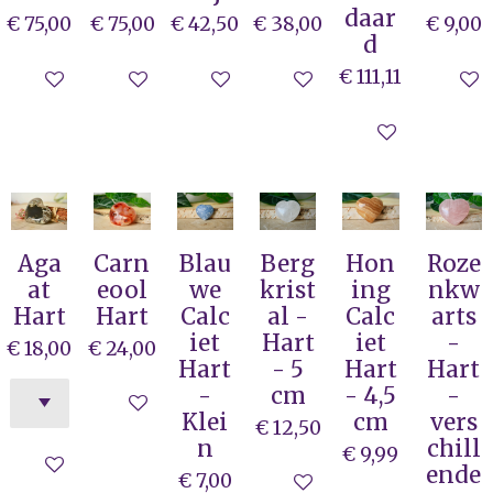
daar
€ 75,00
€ 75,00
€ 42,50
€ 38,00
€ 9,00
d
€ 111,11
In winkelwagen
In winkelwagen
In winkelwagen
In winkelwagen
In wi
In winkelwag
Aga
Carn
Blau
Berg
Hon
Roze
at
eool
we
krist
ing
nkw
Hart
Hart
Calc
al -
Calc
arts
iet
Hart
iet
-
€ 18,00
€ 24,00
Hart
- 5
Hart
Hart
-
cm
- 4,5
-
In winkelwagen
Klei
cm
vers
€ 12,50
n
chill
€ 9,99
In winkelwagen
ende
€ 7,00
In winkelwagen