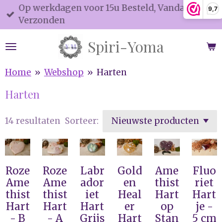
Op werkdagen voor 15u Besteld, Vandaag
9,7
Ga
Verzonden
direct
naar
Spiri-Yoma
de
hoofdinhoud
Home
»
Webshop
»
Harten
Harten
14 resultaten
Sorteer:
Roze
Roze
Labr
Gold
Ame
Fluo
Ame
Ame
ador
en
thist
riet
thist
thist
iet
Heal
Hart
Hart
Hart
Hart
Hart
er
op
je -
- B
- A
Grijs
Hart
Stan
5 cm