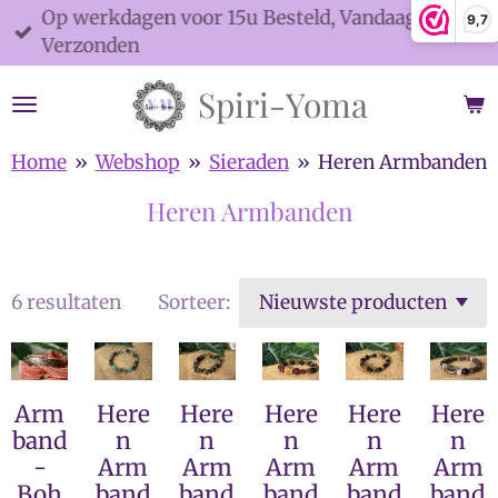
Op werkdagen voor 15u Besteld, Vandaag
9,7
Ga
Verzonden
direct
naar
Spiri-Yoma
de
hoofdinhoud
Home
»
Webshop
»
Sieraden
»
Heren Armbanden
Heren Armbanden
6 resultaten
Sorteer:
Arm
Here
Here
Here
Here
Here
band
n
n
n
n
n
-
Arm
Arm
Arm
Arm
Arm
Boh
band
band
band
band
band