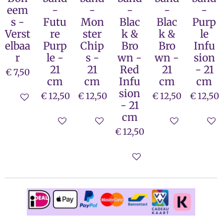
eem
-
-
-
-
-
s -
Futu
Mon
Blac
Blac
Purp
Verst
re
ster
k &
k &
le
elbaa
Purp
Chip
Bro
Bro
Infu
r
le -
s -
wn -
wn -
sion
21
21
Red
21
- 21
€ 7,50
cm
cm
Infu
cm
cm
sion
€ 12,50
€ 12,50
€ 12,50
€ 12,50
In winkelwagen
- 21
cm
In winkelwagen
In winkelwagen
In winkelwage
In wi
€ 12,50
In winkelwagen