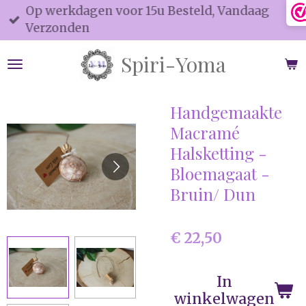
Op werkdagen voor 15u Besteld, Vandaag
Ga
Verzonden
direct
naar
Spiri-Yoma
de
hoofdinhoud
Handgemaakte
Macramé
Halsketting -
Bloemagaat -
Bruin/ Dun
€ 22,50
In
winkelwagen