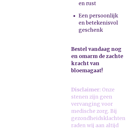
en rust
Een persoonlijk
en betekenisvol
geschenk
Bestel vandaag nog
en omarm de zachte
kracht van
bloemagaat!
Disclaimer:
Onze
stenen zijn geen
vervanging voor
medische zorg. Bij
gezondheidsklachten
raden wij aan altijd