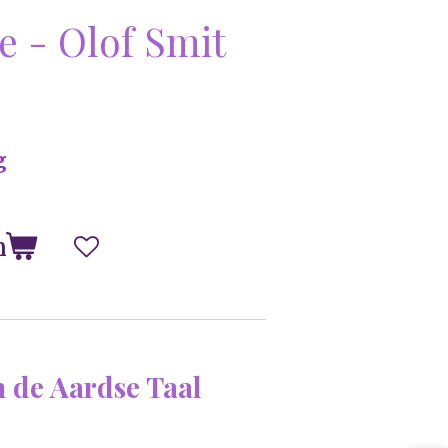
e - Olof Smit
g
n
n de Aardse Taal