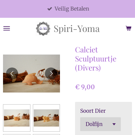
Ga
Veilig Betalen
direct
naar
Spiri-Yoma
de
hoofdinhoud
Calciet
Sculptuurtje
(Divers)
€ 9,00
Soort Dier