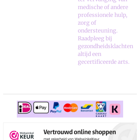
medische of andere
professionele hulp,
zorg of
ondersteuning.
Raadpleeg bij
gezondheidsklachten
altijd een
gecertificeerde arts.