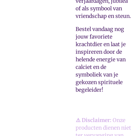
verjaardagen, jubilea
of als symbool van
vriendschap en steun.
Bestel vandaag nog
jouw favoriete
krachtdier en laat je
inspireren door de
helende energie van
calciet en de
symboliek van je
gekozen spirituele
begeleider!
⚠️ Disclaimer:
Onze
producten dienen niet
ter vervanging van