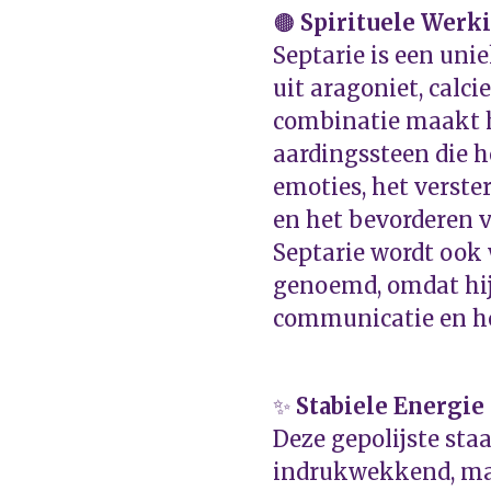
🟤
Spirituele Werki
Septarie is een uni
uit aragoniet, calci
combinatie maakt h
aardingssteen die h
emoties, het verst
en het bevorderen v
Septarie wordt ook 
genoemd, omdat hij
communicatie en he
✨
Stabiele Energie
Deze gepolijste staa
indrukwekkend, ma