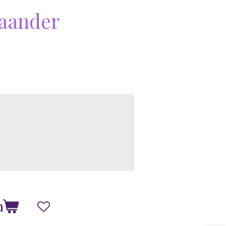
taander
n