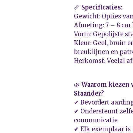
📏
Specificaties:
Gewicht: Opties van
Afmeting: 7 – 8 cm
Vorm: Gepolijste st
Kleur: Geel, bruin e
breuklijnen en pat
Herkomst: Veelal a
🌿
Waarom kiezen v
Staander?
✔ Bevordert aarding,
✔ Ondersteunt zelf
communicatie
✔ Elk exemplaar is 