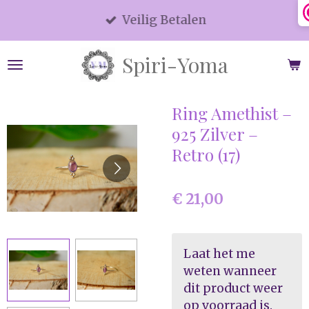
Ga
Veilig Betalen
direct
naar
Spiri-Yoma
de
hoofdinhoud
Ring Amethist –
925 Zilver –
Retro (17)
€ 21,00
Laat het me
weten wanneer
dit product weer
op voorraad is.