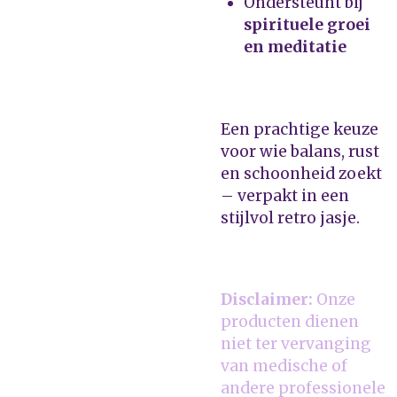
Ondersteunt bij
spirituele groei
en meditatie
Een prachtige keuze
voor wie balans, rust
en schoonheid zoekt
– verpakt in een
stijlvol retro jasje.
Disclaimer:
Onze
producten dienen
niet ter vervanging
van medische of
andere professionele