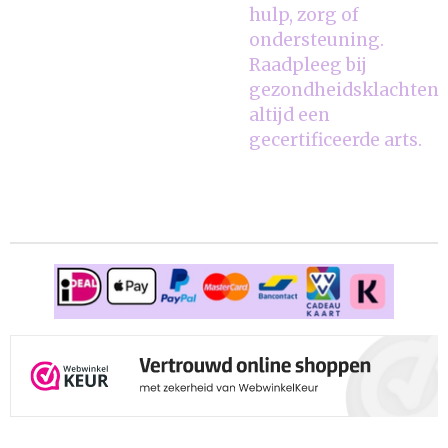
hulp, zorg of
ondersteuning.
Raadpleeg bij
gezondheidsklachten
altijd een
gecertificeerde arts.