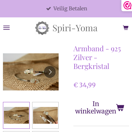
Ga
Veilig Betalen
direct
naar
Spiri-Yoma
de
hoofdinhoud
Armband - 925
Zilver -
Bergkristal
€ 34,99
In
winkelwagen