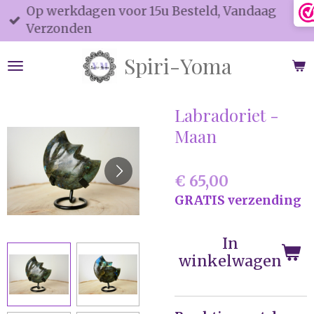
Op werkdagen voor 15u Besteld, Vandaag
Ga
Verzonden
direct
naar
Spiri-Yoma
de
hoofdinhoud
Labradoriet -
Maan
€ 65,00
GRATIS verzending
In
winkelwagen