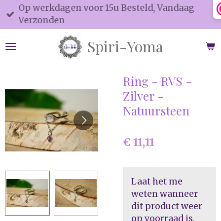
Op werkdagen voor 15u Besteld, Vandaag
Ga
Verzonden
direct
naar
Spiri-Yoma
de
hoofdinhoud
Ring - RVS -
Zilver -
Natuursteen
€ 11,11
Laat het me
weten wanneer
dit product weer
op voorraad is.