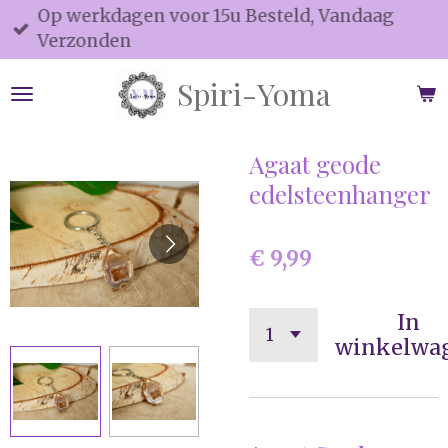
Op werkdagen voor 15u Besteld, Vandaag
Ga
Verzonden
direct
naar
Spiri-Yoma
de
hoofdinhoud
Agaat geode
edelsteenhanger
€ 9,99
In
winkelwa