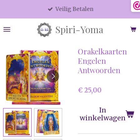
Ga
Veilig Betalen
direct
naar
Spiri-Yoma
de
hoofdinhoud
Orakelkaarten
Engelen
Antwoorden
€ 25,00
In
winkelwagen