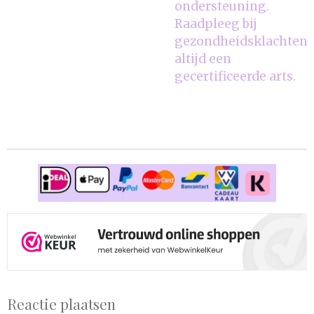
ondersteuning.
Raadpleeg bij
gezondheidsklachten
altijd een
gecertificeerde arts.
Reactie plaatsen