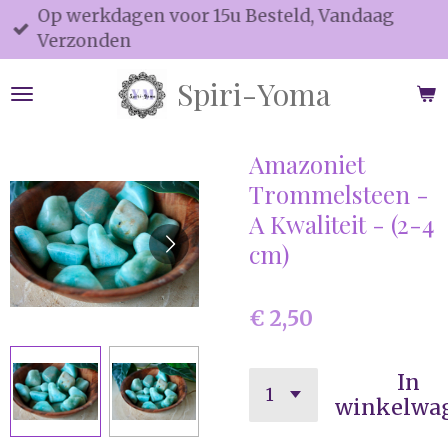
Op werkdagen voor 15u Besteld, Vandaag
Ga
Verzonden
direct
naar
Spiri-Yoma
de
hoofdinhoud
Amazoniet
Trommelsteen -
A Kwaliteit - (2-4
cm)
€ 2,50
In
winkelwa