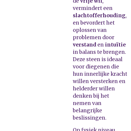
de
vrije wil
,
vermindert een
slachtofferhouding
,
en bevordert het
oplossen van
problemen door
verstand
en
intuïtie
in balans te brengen.
Deze steen is ideaal
voor diegenen die
hun innerlijke kracht
willen versterken en
helderder willen
denken bij het
nemen van
belangrijke
beslissingen.
Op fysiek niveau