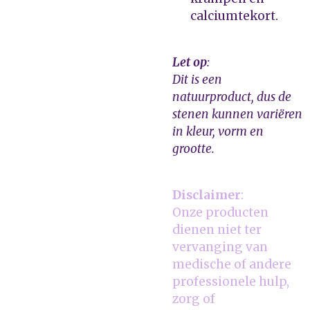
calciumtekort.
Let op
:
Dit is een
natuurproduct, dus de
stenen kunnen variëren
in kleur, vorm en
grootte.
Disclaimer
:
Onze producten
dienen niet ter
vervanging van
medische of andere
professionele hulp,
zorg of