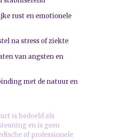
 stabiliserend
ijke rust en emotionele
tel na stress of ziekte
slaten van angsten en
binding met de natuur en
uct is bedoeld als
steuning en is geen
dische of professionele