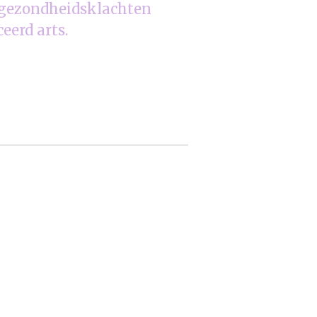
j gezondheidsklachten
ceerd arts.