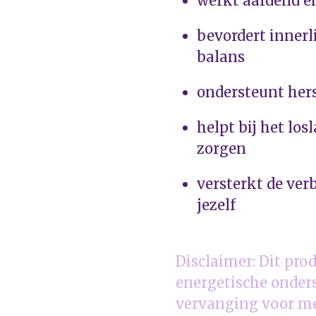
werkt aardend en
bevordert innerl
balans
ondersteunt hers
helpt bij het lo
zorgen
versterkt de ver
jezelf
Disclaimer: Dit prod
energetische onder
vervanging voor me