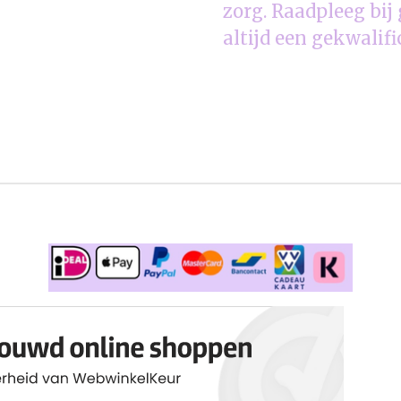
zorg. Raadpleeg bi
altijd een gekwalifi