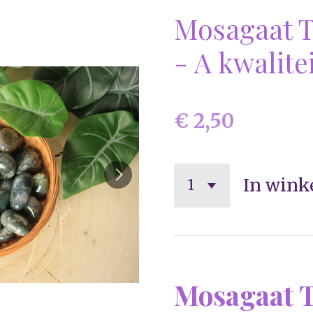
Mosagaat 
- A kwalite
€ 2,50
In wink
Mosagaat 