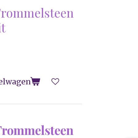
Trommelsteen
it
elwagen
Trommelsteen