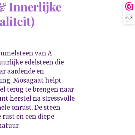
& Innerlijke
liteit)
9,7
mmelsteen van A
uurlijke edelsteen die
ar aardende en
king. Mosagaat helpt
iel terug te brengen naar
nt herstel na stressvolle
ele onrust. De steen
e rust en een diepe
natuur.