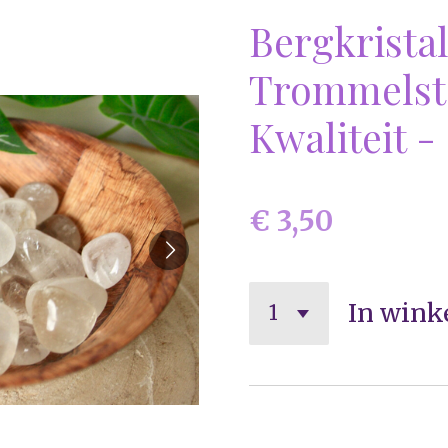
Bergkrista
Trommelst
Kwaliteit -
€ 3,50
In wink