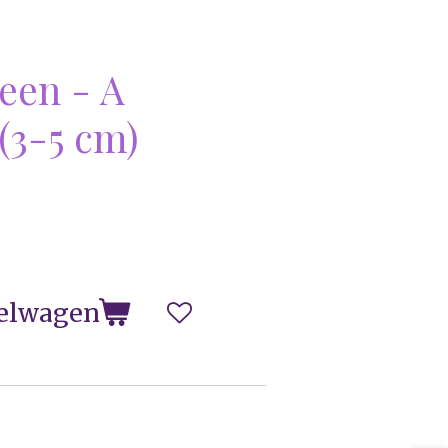
l
een - A
 (3-5 cm)
elwagen