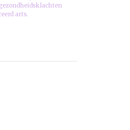
j gezondheidsklachten
ceerd arts.