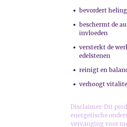
bevordert heling
beschermt de au
invloeden
versterkt de we
edelstenen
reinigt en balan
verhoogt vitalit
Disclaimer: Dit prod
energetische onder
vervanging voor me