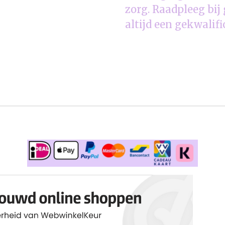
zorg. Raadpleeg bi
altijd een gekwalifi