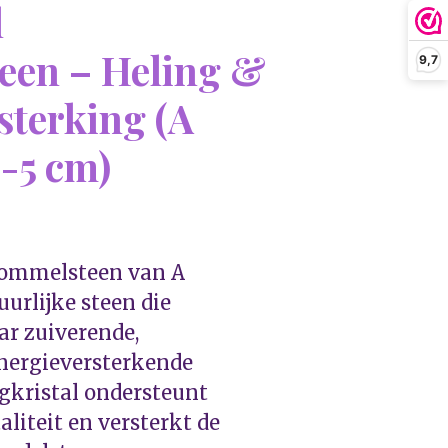
l
een – Heling &
9,7
sterking (A
3-5 cm)
rommelsteen van A
uurlijke steen die
r zuiverende,
nergieversterkende
gkristal ondersteunt
aliteit en versterkt de