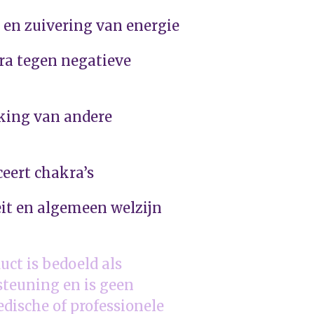
 en zuivering van energie
ra tegen negatieve
rking van andere
ceert chakra’s
eit en algemeen welzijn
uct is bedoeld als
steuning en is geen
dische of professionele