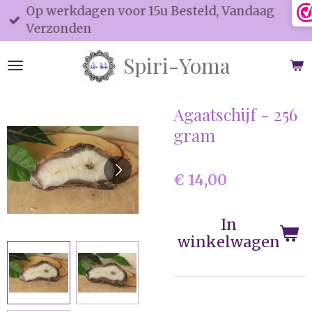
Op werkdagen voor 15u Besteld, Vandaag
Ga
Verzonden
direct
naar
Spiri-Yoma
de
hoofdinhoud
Agaatschijf - 256
gram
€ 14,00
In
winkelwagen