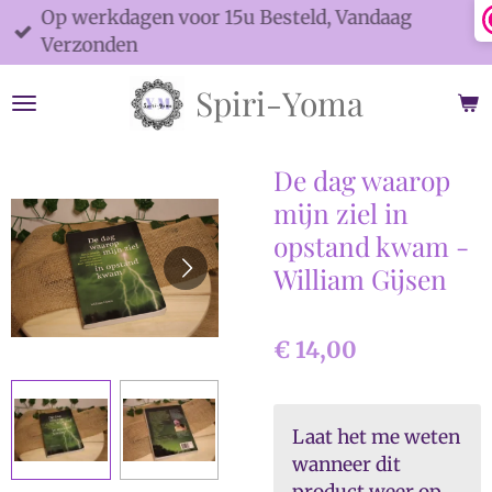
Op werkdagen voor 15u Besteld, Vandaag
Ga
Verzonden
direct
naar
Spiri-Yoma
de
hoofdinhoud
De dag waarop
mijn ziel in
opstand kwam -
William Gijsen
€ 14,00
Laat het me weten
wanneer dit
product weer op