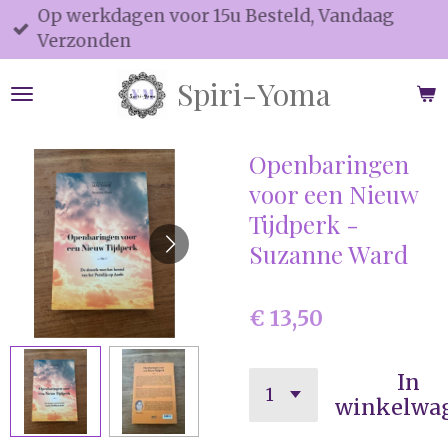
Op werkdagen voor 15u Besteld, Vandaag
Ga
Verzonden
direct
naar
Spiri-Yoma
de
hoofdinhoud
Openbaringen
voor een Nieuw
Tijdperk -
Suzanne Ward
€ 13,50
In
winkelwa