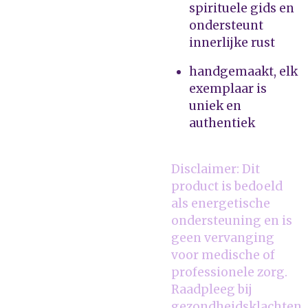
spirituele gids en
ondersteunt
innerlijke rust
handgemaakt, elk
exemplaar is
uniek en
authentiek
Disclaimer: Dit
product is bedoeld
als energetische
ondersteuning en is
geen vervanging
voor medische of
professionele zorg.
Raadpleeg bij
gezondheidsklachten