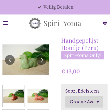
Ga
Veilig Betalen
direct
naar
Spiri-Yoma
de
hoofdinhoud
Handgepolijst
Hondje (Peru)
Spiri-Yoma Only!
€ 13,00
Soort Edelsteen